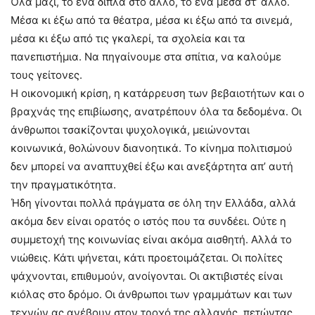
Όλα μαζί, το ένα δίπλα στο άλλο, το ένα μέσα στ’ άλλο.
Μέσα κι έξω από τα θέατρα, μέσα κι έξω από τα σινεμά,
μέσα κι έξω από τις γκαλερί, τα σχολεία και τα
πανεπιστήμια. Να πηγαίνουμε στα σπίτια, να καλούμε
τους γείτονες.
Η οικονομική κρίση, η κατάρρευση των βεβαιοτήτων και ο
βραχνάς της επιβίωσης, ανατρέπουν όλα τα δεδομένα. Οι
άνθρωποι τσακίζονται ψυχολογικά, μειώνονται
κοινωνικά, θολώνουν διανοητικά. Το κίνημα πολιτισμού
δεν μπορεί να αναπτυχθεί έξω και ανεξάρτητα απ’ αυτή
την πραγματικότητα.
Ήδη γίνονται πολλά πράγματα σε όλη την Ελλάδα, αλλά
ακόμα δεν είναι ορατός ο ιστός που τα συνδέει. Ούτε η
συμμετοχή της κοινωνίας είναι ακόμα αισθητή. Αλλά το
νιώθεις. Κάτι ψήνεται, κάτι προετοιμάζεται. Οι πολίτες
ψάχνονται, επιθυμούν, ανοίγονται. Οι ακτιβιστές είναι
κιόλας στο δρόμο. Οι άνθρωποι των γραμμάτων και των
τεχνών ας ανέβουν στον τροχό της αλλαγής, πετώντας