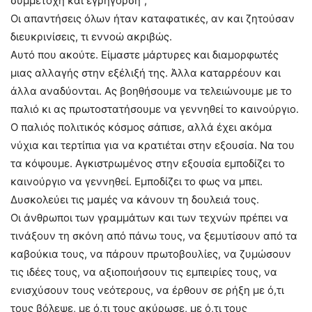
συμμετοχή και εγρήγορση”;
Οι απαντήσεις όλων ήταν καταφατικές, αν και ζητούσαν
διευκρινίσεις, τι εννοώ ακριβώς.
Αυτό που ακούτε. Είμαστε μάρτυρες και διαμορφωτές
μιας αλλαγής στην εξέλιξή της. Άλλα καταρρέουν και
άλλα αναδύονται. Ας βοηθήσουμε να τελειώνουμε με το
παλιό κι ας πρωτοστατήσουμε να γεννηθεί το καινούργιο.
Ο παλιός πολιτικός κόσμος σάπισε, αλλά έχει ακόμα
νύχια και τερτίπια για να κρατιέται στην εξουσία. Να του
τα κόψουμε. Αγκιστρωμένος στην εξουσία εμποδίζει το
καινούργιο να γεννηθεί. Εμποδίζει το φως να μπει.
Δυσκολεύει τις μαμές να κάνουν τη δουλειά τους.
Οι άνθρωποι των γραμμάτων και των τεχνών πρέπει να
τινάξουν τη σκόνη από πάνω τους, να ξεμυτίσουν από τα
καβούκια τους, να πάρουν πρωτοβουλίες, να ζυμώσουν
τις ιδέες τους, να αξιοποιήσουν τις εμπειρίες τους, να
ενισχύσουν τους νεότερους, να έρθουν σε ρήξη με ό,τι
τους βόλεψε, με ό,τι τους ακύρωσε, με ό,τι τους