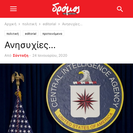
Αρχική
πολιτική
editorial
Ανησυχίες…
πολιτική
editorial
προτεινόμενα
Ανησυχίες…
Από
Σύνταξη
-
24 Ιανουαρίου, 2020