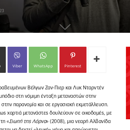
23
ω
Viber
WhatsApp
Pinterest
βραβευμένων Βέλγων Ζαν-Πιερ και Λυκ Νταρντέν
εμπόδιο στη νόμιμη ένταξη μεταναστών στην
 στην παρανομία και σε εργασιακή εκμετάλλευση.
ίχως χαρτιά μετανάστες δουλεύουν σε οικοδομές, με
τη «
Σιωπή της Λόρνα
» (2008), μια νεαρή Αλβανίδα
εται να δεχτεί «λευκό» γάμο και σπρώχνεται