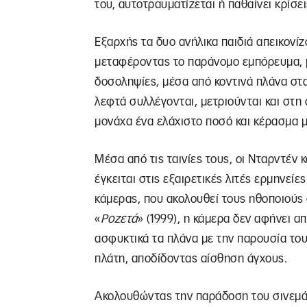
του, αυτοτραυματίζεται ή παθαίνει κρίσει
Εξαρχής τα δυο ανήλικα παιδιά απεικονί
μεταφέροντας το παράνομο εμπόρευμα, μ
δοσοληψίες, μέσα από κοντινά πλάνα στ
λεφτά συλλέγονται, μετριούνται και στη 
μονάχα ένα ελάχιστο ποσό και κέρασμα μ
Μέσα από τις ταινίες τους, οι Νταρντέν
έγκειται στις εξαιρετικές λιτές ερμηνείε
κάμερας, που ακολουθεί τους ηθοποιούς 
«
Ροζετά
» (1999), η κάμερα δεν αφήνει απ
ασφυκτικά τα πλάνα με την παρουσία το
πλάτη, αποδίδοντας αίσθηση άγχους.
Ακολουθώντας την παράδοση του σινεμά 