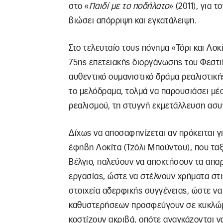
στο «
Παιδί με το ποδήλατο
» (2011), για
βιώσει απόρριψη και εγκατάλειψη.
Στο τελευταίο τους πόνημα «Τόρι και Λοκί
75ης επετειακής διοργάνωσης του Φεστι
αυθεντικό ουμανιστικό δράμα ρεαλιστική
το μελόδραμα, τολμά να παρουσιάσει μέσ
ρεαλισμού, τη στυγνή εκμετάλλευση ασ
Δίχως να αποσαφηνίζεται αν πρόκειται γι
έφηβη Λοκίτα (Τζόλι Μπούντου), που τα
Βέλγιο, παλεύουν να αποκτήσουν τα απα
εργασίας, ώστε να στέλνουν χρήματα στις
στοιχεία αδερφικής συγγένειας, ώστε ν
καθυστερήσεων προσφεύγουν σε κυκλώμ
κοστίζουν ακριβά, οπότε αναγκάζονται ν