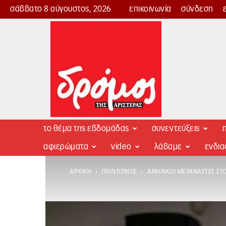
σάββατο 8 αύγουστος, 2026
επικοινωνία
σύνδεση
Δρόμος
της
Αριστεράς
το θέμα της εβδομάδας
συνεντεύξεις
π
αφιερώματα
video
λάβαμε
ενδι
ΑΡΧΙΚΉ
ΠΟΛΙΤΙΣΜΌΣ
ΑΝΉΛΙΚΟΙ ΜΕΤΑΝΆΣΤΕΣ ΣΤ