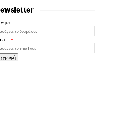
ewsletter
νομα:
mail:
*
Εγγραφή