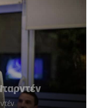
Νταρντέν
ρντέν