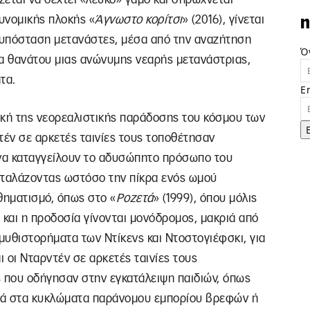
υνομικής πλοκής «
Άγνωστο κορίτσι
» (2016), γίνεται
n
 υπόσταση μετανάστες, μέσα από την αναζήτηση
Ό
τια θανάτου μιας ανώνυμης νεαρής μετανάστριας,
τα.
E
ική της νεορεαλιστικής παράδοσης του κόσμου των
τέν σε αρκετές ταινίες τους τοποθέτησαν
 να καταγγείλουν το αδυσώπητο πρόσωπο του
σταλάζοντας ωστόσο την πίκρα ενός ωμού
θηματισμό, όπως στο «
Ροζετά
» (1999), όπου μόλις
 και η προδοσία γίνονται μονόδρομος, μακριά από
μυθιστορήματα των Ντίκενς και Ντοστογιέφσκι, για
ι οι Νταρντέν σε αρκετές ταινίες τους
ς που οδήγησαν στην εγκατάλειψη παιδιών, όπως
ορά στα κυκλώματα παράνομου εμπορίου βρεφών ή