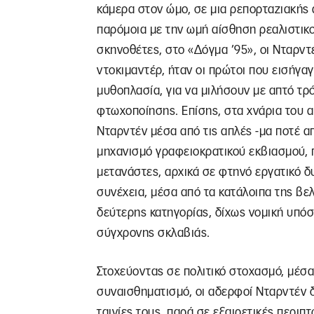
κάμερα στον ώμο, σε μια ρεπορταζιακής
παρόμοια με την ωμή αίσθηση ρεαλιστικο
σκηνοθέτες, στο «Δόγμα ’95», οι Νταρντ
ντοκιμαντέρ, ήταν οι πρώτοι που εισήγα
μυθοπλασία, για να μιλήσουν με απτό τρό
φτωχοποίησης. Επίσης, στα χνάρια του α
Νταρντέν μέσα από τις απλές -μα ποτέ α
μηχανισμό γραφειοκρατικού εκβιασμού, 
μετανάστες, αρχικά σε φτηνό εργατικό δ
συνέχεια, μέσα από τα κατάλοιπα της βε
δεύτερης κατηγορίας, δίχως νομική υπό
σύγχρονης σκλαβιάς.
Στοχεύοντας σε πολιτικό στοχασμό, μέσ
συναισθηματισμό, οι αδερφοί Νταρντέν 
ταινίες τους, παρά σε εξαιρετικές περιπ