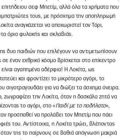
υ επιτήδειου σεφ Μπετίμ, αλλά όλα τα χρήματα που
συμπατριώτες τους, με πρόσχημα την αποπληρωμή
Λοκίτα αναγκάζεται να αποχωριστεί τον Τόρι,
α όρια φυλακής και σκλαβιάς.
ης δυο παιδιών που επιλέγουν να αντιμετωπίσουν
ς σε έναν εχθρικό κόσμο βρίσκεται στο επίκεντρο
οι είναι αγαπημένα αδέρφια! Η Λοκίτα, ως
τεύει και φροντίζει το μικρότερο αγόρι, το
ου σιγοτραγουδάει για να διώξει τα άσχημα όνειρα.
 ζωγραφίζει την Λοκίτα, όταν η δασκάλα ζητά να
ίζοντας το αγόρι, στο «
Παιδί με το ποδήλατο
»,
όταν προσπαθεί να προλάβει τον Μπετίμ που πάει
αφιές του. Αντίστοιχα, η Λοκίτα τρώει, βλέποντας
ι όταν της το παίρνουν, σε βαθιά απόγνωση μακριά