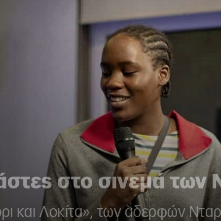
άστες στο σινεμά των 
Τόρι και Λοκίτα», των αδερφών Ντα