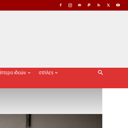
ίπτερο ιδεών
στήλες