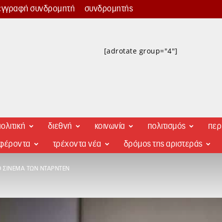
εγγραφή συνδρομητή
συνδρομητής
[adrotate group="4"]
ολιτική
διεθνή
κοινωνία
πολιτισμός
περ
αφέροντα
τρέχοντα νέα
δρόμος της αριστεράς
Ο ΣΙΝΕΜΆ ΤΩΝ ΝΤΑΡΝΤΈΝ