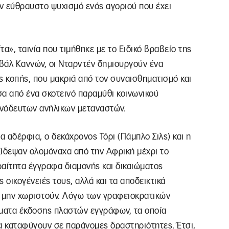
 τον εύθραυστο ψυχισμό ενός αγοριού που έχει
τα», ταινία που τιμήθηκε με το Ειδικό βραβείο της
βάλ Καννών, οι Νταρντέν δημιουργούν ένα
ς κοπής, που μακριά από τον συναισθηματισμό και
α από ένα σκοτεινό παραμύθι κοινωνικού
υνόδευτων ανήλικων μεταναστών.
α αδέρφια, ο δεκάχρονος Τόρι (Πάμπλο Σιλς) και η
ξίδεψαν ολομόναχα από την Αφρική μέχρι το
ραίτητα έγγραφα διαμονής και δικαιώματος
 οικογένειές τους, αλλά και τα αποδεικτικά
α μην χωριστούν. Λόγω των γραφειοκρατικών
ατα έκδοσης πλαστών εγγράφων, τα οποία
α καταφύγουν σε παράνομες δραστηριότητες. Έτσι,