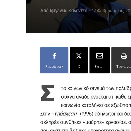
Από
Ιφιγένεια Καλαντζή
-
17 Φεβρουαρίου, 20
Facebook
X
Email
Τυπών
Σ
το κοινωνικό σινεμά των πολυ
συχνά αναδεικνύεται ότι κάθε 
κοινωνία καταλήγει σε εξώθηση
Στην «
Υπόσχεση
» (1996) αδήλωτοι και δ
σκληρές συνθήκες «μαύρης» εργασίας, σ
που αναζητά βέλγικη υπηκοότητα αναγκάζ