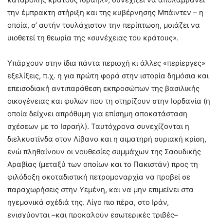
την έμπρακτη στήριξη και της κυβέρνησης Μπάιντεν – η
οποία, σ’ αυτήν τουλάχιστον την περίπτωση, μοιάζει να
υιοθετεί τη θεωρία της «συνέχειας του κράτους».
Υπάρχουν στην ίδια πάντα περιοχή κι άλλες «περίεργες»
εξελίξεις, π.χ. η για πρώτη φορά στην ιστορία δημόσια και
επεισοδιακή αντιπαράθεση εκπροσώπων της βασιλικής
οικογένειας και φυλών που τη στηρίζουν στην Ιορδανία (η
οποία δείχνει απρόθυμη για επίσημη αποκατάσταση
σχέσεων με το Ισραήλ). Ταυτόχρονα συνεχίζονται η
διελκυστίνδα στον Λίβανο και η αιματηρή συριακή κρίση,
ενώ πληθαίνουν οι νουθεσίες συμμάχων της Σαουδικής
Αραβίας (μεταξύ των οποίων και το Πακιστάν) προς τη
φιλόδοξη σκοταδιστική πετρομοναρχία να προβεί σε
παραχωρήσεις στην Υεμένη, και να μην επιμείνει στα
ηγεμονικά σχέδιά της. Λίγο πιο πέρα, στο Ιράν,
ενισχύονται –και προκαλούν εσωτερικές τριβές–