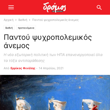
Αρχική
διεθνή
Παντού ψυχροπολεμικός άνεμος
διεθνή
προτεινόμενα
Παντού ψυχροπολεμικός
άνεμος
Η νέα εξωτερική πολιτική των ΗΠΑ επανενεργοποιεί όλα
τα τόξα αντιπαράθεσης
Από
Ερρίκος Φινάλης
-
14 Απριλίου, 2021