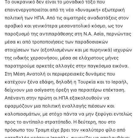
Το ουκρανικό δεν είναι το μοναδικό τόξο που
επανενεργοποιείται από τη νέα «δυναμική» εξωτερική
πολιτική των ΗΠΑ. Από τις αιματηρές αναδιατάξεις στον
αραβικό και γενικότερα μεσανατολικό κόσμο, ως τον
παροξυσμό της αντιπαράθεσης στη Ν.Α. Ασία, περνώντας
μέσα κι από τροποποιήσεις των παραδοσιακών
στοιχίσεων των (εξοπλισμένων και με πυρηνικά) ισχυρών
της ινδικής χερσονήσου, μέσα σε ελάχιστους μήνες
παρατηρούμε αρκετές αλλαγές στην παγκόσμια εικόνα.
Στη Μέση Ανατολή οι περιφερειακές δυνάμεις που
κατέχουν ξένα εδάφη, δηλαδή η Τουρκία και το Ισραήλ,
δείχνουν μια ασίγαστη όρεξη για περαιτέρω επέκταση.
Απέναντι στην πρώτη οι ΗΠΑ εξακολουθούν να
εφαρμόζουν μια πολιτική εναλλαγής πιέσεων και
καλοπιασμάτων, με στόχο πάντα να μην ξεφύγει εντελώς
προς το αντίπαλο στρατόπεδο. Η δεύτερη, που στο
πρόσωπο του Τραμπ είχε βρει τον «καλύτερο φίλο από
καταβολής κράτους Ισραήλ», συνεχίζει να απολαμβάνει