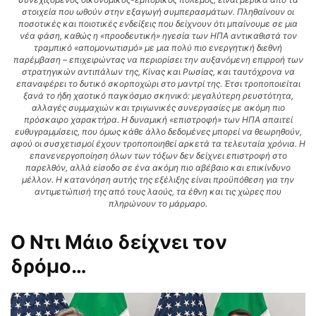
στοιχεία που ωθούν στην εξαγωγή συμπερασμάτων. Πληθαίνουν οι
ποσοτικές και ποιοτικές ενδείξεις που δείχνουν ότι μπαίνουμε σε μια
νέα φάση, καθώς η «προοδευτική» ηγεσία των ΗΠΑ αντικαθιστά τον
τραμπικό «απομονωτισμό» με μια πολύ πιο ενεργητική διεθνή
παρέμβαση – επιχειρώντας να περιορίσει την αυξανόμενη επιρροή των
στρατηγικών αντιπάλων της, Κίνας και Ρωσίας, και ταυτόχρονα να
επαναφέρει το δυτικό σκορποχώρι στο μαντρί της. Έτσι τροποποιείται
ξανά το ήδη χαοτικό παγκόσμιο σκηνικό: μεγαλύτερη ρευστότητα,
αλλαγές συμμαχιών και τριγωνικές συνεργασίες με ακόμη πιο
πρόσκαιρο χαρακτήρα. Η δυναμική «επιστροφή» των ΗΠΑ απαιτεί
ευθυγραμμίσεις, που όμως κάθε άλλο δεδομένες μπορεί να θεωρηθούν,
αφού οι συσχετισμοί έχουν τροποποιηθεί αρκετά τα τελευταία χρόνια. Η
επανενεργοποίηση όλων των τόξων δεν δείχνει επιστροφή στο
παρελθόν, αλλά είσοδο σε ένα ακόμη πιο αβέβαιο και επικίνδυνο
μέλλον. Η κατανόηση αυτής της εξέλιξης είναι προϋπόθεση για την
αντιμετώπισή της από τους λαούς, τα έθνη και τις χώρες που
πληρώνουν το μάρμαρο.
Ο Ντι Μάιο δείχνει τον
δρόμο…