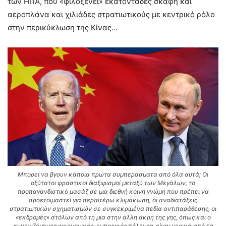
των ΗΠΑ, που «φιλοξενεί» εκατοντάδες σκάφη και
αεροπλάνα και χιλιάδες στρατιωτικούς με κεντρικό ρόλο
στην περικύκλωση της Κίνας…
Μπορεί να βγουν κάποια πρώτα συμπεράσματα από όλα αυτά; Οι
οξύτατοι φραστικοί διαξιφισμοί μεταξύ των Μεγάλων, το
προπαγανδιστικό μασάζ σε μια διεθνή κοινή γνώμη που πρέπει να
προετοιμαστεί για περαιτέρω κλιμάκωση, οι αναδιατάξεις
στρατιωτικών σχηματισμών σε συγκεκριμένα πεδία αντιπαράθεσης, οι
«εκδρομές» στόλων από τη μια στην άλλη άκρη της γης, όπως και ο
συνεχιζόμενος οικονομικός-εμπορικός πόλεμος, είναι μερικά από τα