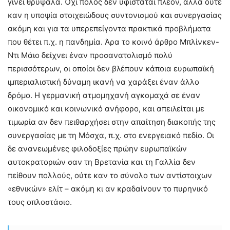
γίνει θρύψαλα. Όχι πόλος δεν υφίσταται πλέον, αλλά ούτε
καν η υποψία στοιχειώδους συντονισμού και συνεργασίας
ακόμη και για τα υπερεπείγοντα πρακτικά προβλήματα
που θέτει π.χ. η πανδημία. Άρα το κοινό άρθρο Μπλίνκεν-
Ντι Μάιο δείχνει έναν προσανατολισμό πολύ
περισσότερων, οι οποίοι δεν βλέπουν κάποια ευρωπαϊκή
ιμπεριαλιστική δύναμη ικανή να χαράξει έναν άλλο
δρόμο. Η γερμανική ατμομηχανή αγκομαχά σε έναν
οικονομικό και κοινωνικό ανήφορο, και απειλείται με
τιμωρία αν δεν πειθαρχήσει στην απαίτηση διακοπής της
συνεργασίας με τη Μόσχα, π.χ. στο ενεργειακό πεδίο. Οι
δε ανανεωμένες φιλοδοξίες πρώην ευρωπαϊκών
αυτοκρατοριών σαν τη Βρετανία και τη Γαλλία δεν
πείθουν πολλούς, ούτε καν το σύνολο των αντίστοιχων
«εθνικών» ελίτ – ακόμη κι αν κραδαίνουν το πυρηνικό
τους οπλοστάσιο.