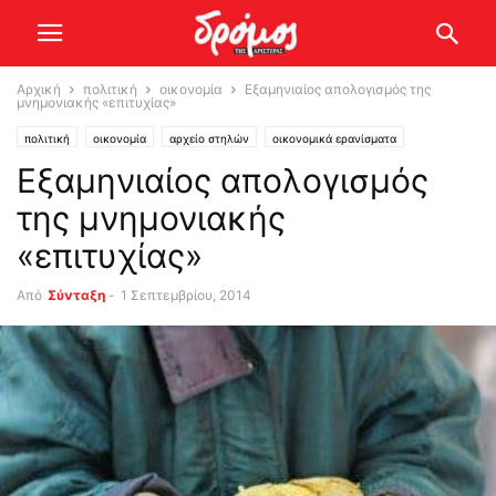
Αρχική
πολιτική
οικονομία
Eξαμηνιαίος απολογισμός της
μνημονιακής «επιτυχίας»
πολιτική
οικονομία
αρχείο στηλών
οικονομικά ερανίσματα
Eξαμηνιαίος απολογισμός
της μνημονιακής
«επιτυχίας»
Από
Σύνταξη
-
1 Σεπτεμβρίου, 2014