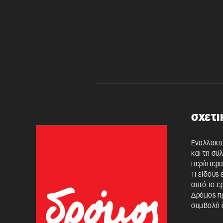
σχετι
Εναλλακτι
και τη συ
περίπτερα
Τι είδους
αυτό το ε
Δρόμος πρ
συμβολή δ