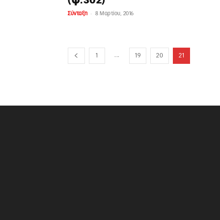
(φ.302)
-
Σύνταξη
8 Μαρτίου, 2016
...
1
19
20
21