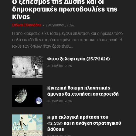
Ο ξεπεσμός της Δύσης και οι
δημοκρατικές πρωτοβουλίες της
Κίνας
-
Στέλιος Ελληνιάδης
2 Αυγούστου, 2026
Η αποικιοκρατία είχε τόσο μεγάλη επέκταση και διήρκεσε τόσο
πολύ επειδή δεν στηρίχτηκε μόνο στη στρατιωτική υπεροχή. Η
ισχύς των όπλων ήταν όρος άνευ...
Φτου ξελεφτερία (25/7/2026)
30 Ιουλίου, 2026
Κινεζική δοκιμή πλανητικής
άμυνας θα χτυπήσει αστεροειδή
30 Ιουλίου, 2026
Η μη εκλογική πρόταση του
«3,5%» και η ανάγκη στρατηγικού
βάθους