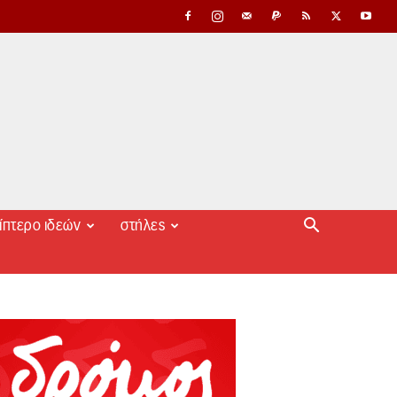
ίπτερο ιδεών
στήλες