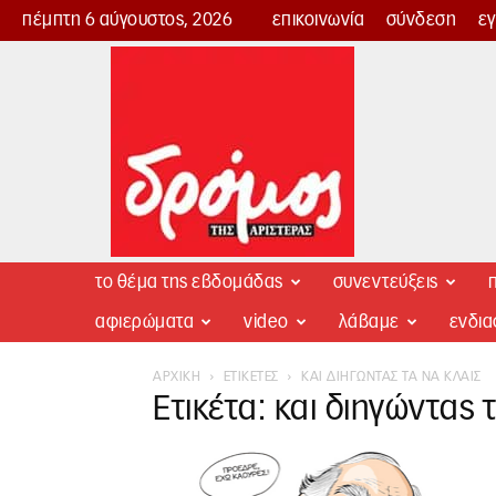
πέμπτη 6 αύγουστος, 2026
επικοινωνία
σύνδεση
ε
Δρόμος
της
Αριστεράς
το θέμα της εβδομάδας
συνεντεύξεις
π
αφιερώματα
video
λάβαμε
ενδι
ΑΡΧΙΚΉ
ΕΤΙΚΈΤΕΣ
ΚΑΙ ΔΙΗΓΏΝΤΑΣ ΤΑ ΝΑ ΚΛΑΙΣ
Ετικέτα: και διηγώντας 