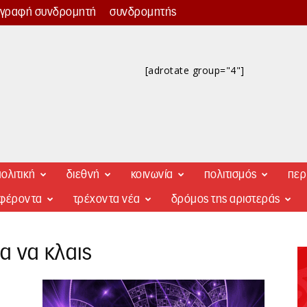
γγραφή συνδρομητή
συνδρομητής
[adrotate group="4"]
ολιτική
διεθνή
κοινωνία
πολιτισμός
περ
αφέροντα
τρέχοντα νέα
δρόμος της αριστεράς
τα να κλαις