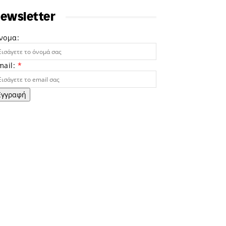
ewsletter
νομα:
mail:
*
Εγγραφή