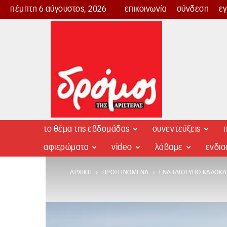
πέμπτη 6 αύγουστος, 2026
επικοινωνία
σύνδεση
ε
Δρόμος
της
Αριστεράς
το θέμα της εβδομάδας
συνεντεύξεις
π
αφιερώματα
video
λάβαμε
ενδι
ΑΡΧΙΚΉ
ΠΡΟΤΕΙΝΌΜΕΝΑ
ΈΝΑ ΙΔΙΌΤΥΠΟ ΚΑΛΟΚΑ