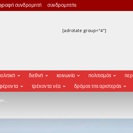
γγραφή συνδρομητή
συνδρομητής
[adrotate group="4"]
ολιτική
διεθνή
κοινωνία
πολιτισμός
περ
αφέροντα
τρέχοντα νέα
δρόμος της αριστεράς
ΊΡΙ…