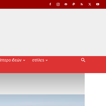
ίπτερο ιδεών
στήλες