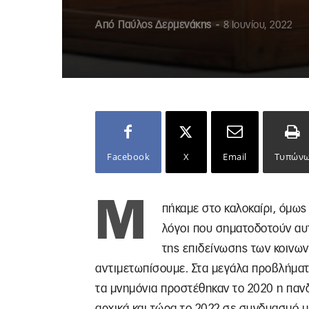
Από
Παύλος Δερμενάκης
-
8 Ιουνίου, 2022
Facebook
X
Email
Τυπών
Μ
πήκαμε στο καλοκαίρι, όμως 
λόγοι που σηματοδοτούν αυτ
της επιδείνωσης των κοινων
αντιμετωπίσουμε. Στα μεγάλα προβλήματ
τα μνημόνια προστέθηκαν το 2020 η πανδ
αρχικά και τώρα το 2022 σε συνδυασμό 