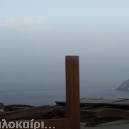
αλοκαίρι…