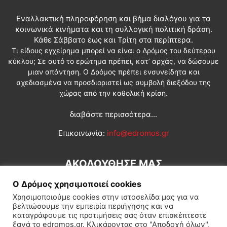
Εναλλακτική πληροφόρηση και βήμα διαλόγου για τα
κοινωνικά κινήματα και τη συλλογική πολιτική δράση.
Κάθε Σάββατο έως και Τρίτη στα περίπτερα.
Τι είδους εγχείρημα μπορεί να είναι ο Δρόμος του δεύτερου
κύκλου; Σε αυτό το ερώτημα πρέπει, κατ’ αρχάς, να δώσουμε
μιαν απάντηση. Ο Δρόμος πρέπει ενσυνείδητα και
σχεδιασμένα να προσδιοριστεί ως συμβολή διεξόδου της
χώρας από την καθολική κρίση.
διαβάστε περισσότερα...
Επικοινωνία:
info@edromos.gr
ΑΚΟΛΟΥΘΗΣΕ ΜΑΣ
Ο Δρόμος χρησιμοποιεί cookies
Χρησιμοποιούμε cookies στην ιστοσελίδα μας για να
βελτιώσουμε την εμπειρία περιήγησης και να
καταγράφουμε τις προτιμήσεις σας όταν επισκέπτεστε
ξανά το edromos.gr. Κλικάροντας στο "Αποδοχή όλων",