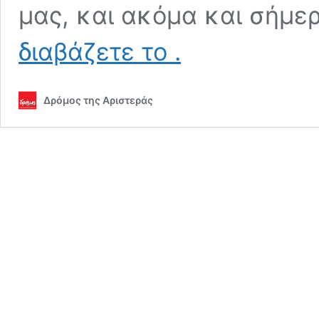
μας, και ακόμα και σήμε
Πώς
διαβάζετε το
.
φθάσαμε
στο
Δημοψήφισμα
Δρόμος της Αριστεράς