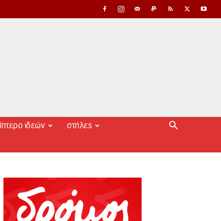
ίπτερο ιδεών
στήλες