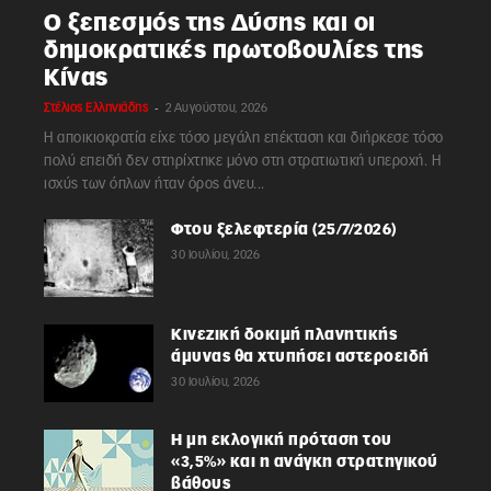
Ο ξεπεσμός της Δύσης και οι
δημοκρατικές πρωτοβουλίες της
Κίνας
-
Στέλιος Ελληνιάδης
2 Αυγούστου, 2026
Η αποικιοκρατία είχε τόσο μεγάλη επέκταση και διήρκεσε τόσο
πολύ επειδή δεν στηρίχτηκε μόνο στη στρατιωτική υπεροχή. Η
ισχύς των όπλων ήταν όρος άνευ...
Φτου ξελεφτερία (25/7/2026)
30 Ιουλίου, 2026
Κινεζική δοκιμή πλανητικής
άμυνας θα χτυπήσει αστεροειδή
30 Ιουλίου, 2026
Η μη εκλογική πρόταση του
«3,5%» και η ανάγκη στρατηγικού
βάθους