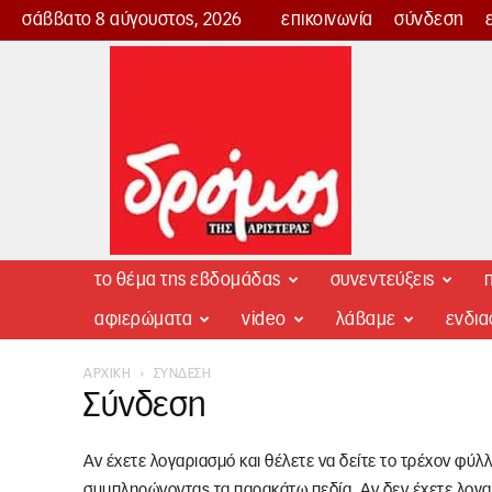
σάββατο 8 αύγουστος, 2026
επικοινωνία
σύνδεση
Δρόμος
της
Αριστεράς
το θέμα της εβδομάδας
συνεντεύξεις
π
αφιερώματα
video
λάβαμε
ενδι
ΑΡΧΙΚΉ
ΣΎΝΔΕΣΗ
Σύνδεση
Αν έχετε λογαριασμό και θέλετε να δείτε το τρέχον φύλ
συμπληρώνοντας τα παρακάτω πεδία. Αν δεν έχετε λογα