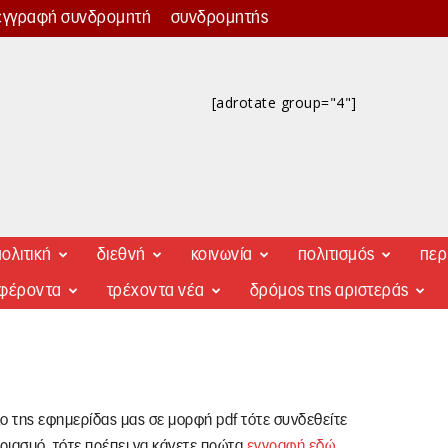
εγγραφή συνδρομητή
συνδρομητής
[adrotate group="4"]
ολιτική
διεθνή
κοινωνία
πολιτισμός
περ
αφέροντα
τρέχοντα νέα
δρόμος της αριστεράς
λο της εφημερίδας μας σε μορφή pdf τότε συνδεθείτε
ριασμό, τότε πρέπει να κάνετε πρώτα
εγγραφή εδώ
.