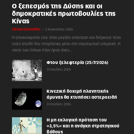
Ο ξεπεσμός της Δύσης και οι
δημοκρατικές πρωτοβουλίες της
Κίνας
-
Στέλιος Ελληνιάδης
2 Αυγούστου, 2026
Η αποικιοκρατία είχε τόσο μεγάλη επέκταση και διήρκεσε τόσο
πολύ επειδή δεν στηρίχτηκε μόνο στη στρατιωτική υπεροχή. Η
ισχύς των όπλων ήταν όρος άνευ...
Φτου ξελεφτερία (25/7/2026)
30 Ιουλίου, 2026
Κινεζική δοκιμή πλανητικής
άμυνας θα χτυπήσει αστεροειδή
30 Ιουλίου, 2026
Η μη εκλογική πρόταση του
«3,5%» και η ανάγκη στρατηγικού
βάθους