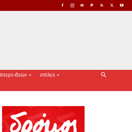
ίπτερο ιδεών
στήλες