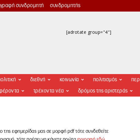
γγραφή συνδρομητή
συνδρομητής
[adrotate group="4"]
ολιτική
διεθνή
κοινωνία
πολιτισμός
περ
αφέροντα
τρέχοντα νέα
δρόμος της αριστεράς
λο της εφημερίδας μας σε μορφή pdf τότε συνδεθείτε
ριασμό, τότε πρέπει να κάνετε πρώτα
εγγραφή εδώ
.