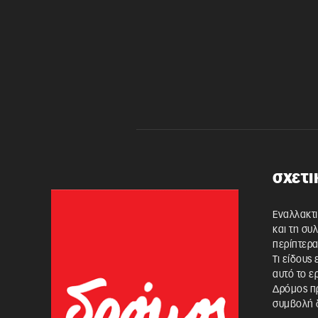
σχετι
Εναλλακτι
και τη συ
περίπτερα
Τι είδους
αυτό το ε
Δρόμος πρ
συμβολή δ