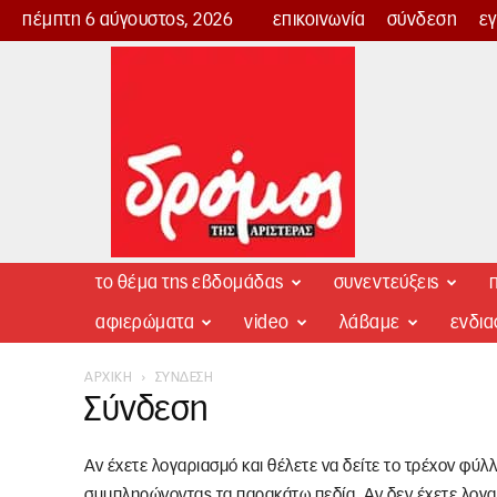
πέμπτη 6 αύγουστος, 2026
επικοινωνία
σύνδεση
ε
Δρόμος
της
Αριστεράς
το θέμα της εβδομάδας
συνεντεύξεις
π
αφιερώματα
video
λάβαμε
ενδι
ΑΡΧΙΚΉ
ΣΎΝΔΕΣΗ
Σύνδεση
Αν έχετε λογαριασμό και θέλετε να δείτε το τρέχον φύλ
συμπληρώνοντας τα παρακάτω πεδία. Αν δεν έχετε λογα