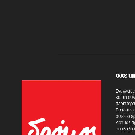
σχετι
Εναλλακτι
και τη συ
περίπτερα
Τι είδους
αυτό το ε
Δρόμος πρ
συμβολή δ