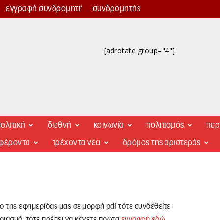
εγγραφή συνδρομητή
συνδρομητής
[adrotate group="4"]
ολιτική
διεθνή
κοινωνία
πολιτισμός
περ
αφέροντα
τρέχοντα νέα
δρόμος της αριστεράς
λο της εφημερίδας μας σε μορφή pdf τότε συνδεθείτε
ριασμό, τότε πρέπει να κάνετε πρώτα
εγγραφή εδώ
.