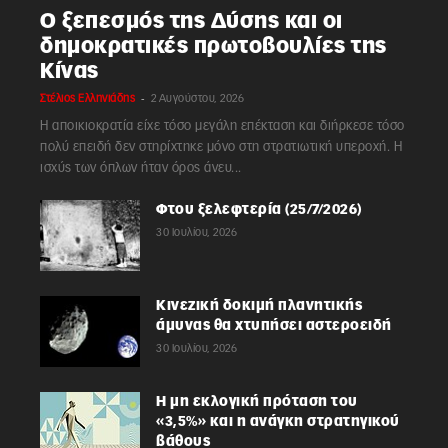
Ο ξεπεσμός της Δύσης και οι
δημοκρατικές πρωτοβουλίες της
Κίνας
-
Στέλιος Ελληνιάδης
2 Αυγούστου, 2026
Η αποικιοκρατία είχε τόσο μεγάλη επέκταση και διήρκεσε τόσο
πολύ επειδή δεν στηρίχτηκε μόνο στη στρατιωτική υπεροχή. Η
ισχύς των όπλων ήταν όρος άνευ...
Φτου ξελεφτερία (25/7/2026)
30 Ιουλίου, 2026
Κινεζική δοκιμή πλανητικής
άμυνας θα χτυπήσει αστεροειδή
30 Ιουλίου, 2026
Η μη εκλογική πρόταση του
«3,5%» και η ανάγκη στρατηγικού
βάθους