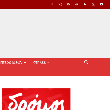
ίπτερο ιδεών
στήλες