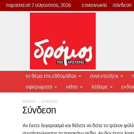
παρασκευή 7 αύγουστος, 2026
επικοινωνία
σύνδεση
Δρόμος
της
Αριστεράς
το θέμα της εβδομάδας
συνεντεύξεις
π
αφιερώματα
video
λάβαμε
ενδι
ΑΡΧΙΚΉ
ΣΎΝΔΕΣΗ
Σύνδεση
Αν έχετε λογαριασμό και θέλετε να δείτε το τρέχον φύλ
συμπληρώνοντας τα παρακάτω πεδία. Αν δεν έχετε λογα