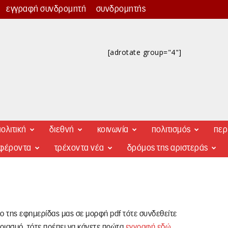
εγγραφή συνδρομητή
συνδρομητής
[adrotate group="4"]
ολιτική
διεθνή
κοινωνία
πολιτισμός
περ
αφέροντα
τρέχοντα νέα
δρόμος της αριστεράς
λο της εφημερίδας μας σε μορφή pdf τότε συνδεθείτε
ριασμό, τότε πρέπει να κάνετε πρώτα
εγγραφή εδώ
.