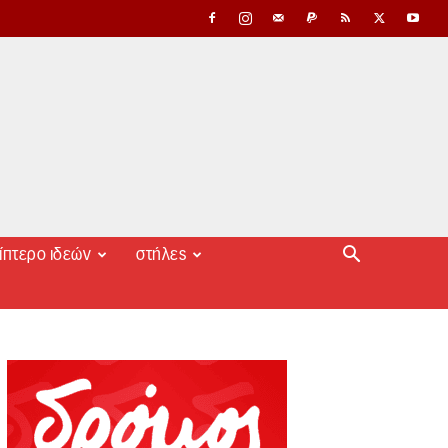
ίπτερο ιδεών
στήλες