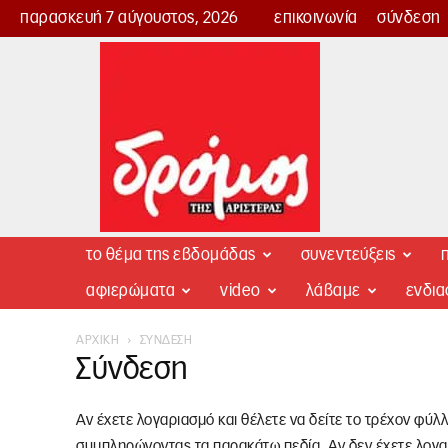
παρασκευή 7 αύγουστος, 2026
επικοινωνία
σύνδεση
Δρόμος
της
Αριστεράς
το θέμα της εβδομάδας
συνεντεύξεις
π
αφιερώματα
video
λάβαμε
ενδι
ΑΡΧΙΚΉ
ΣΎΝΔΕΣΗ
Σύνδεση
Αν έχετε λογαριασμό και θέλετε να δείτε το τρέχον φύλ
συμπληρώνοντας τα παρακάτω πεδία. Αν δεν έχετε λογα