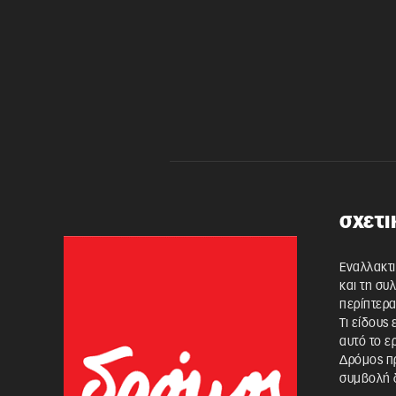
σχετι
Εναλλακτι
και τη συ
περίπτερα
Τι είδους
αυτό το ε
Δρόμος πρ
συμβολή δ