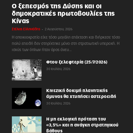
Ο ξεπεσμός της Δύσης και οι
δημοκρατικές πρωτοβουλίες της
Κίνας
-
Στέλιος Ελληνιάδης
2 Αυγούστου, 2026
Η αποικιοκρατία είχε τόσο μεγάλη επέκταση και διήρκεσε τόσο
πολύ επειδή δεν στηρίχτηκε μόνο στη στρατιωτική υπεροχή. Η
ισχύς των όπλων ήταν όρος άνευ...
Φτου ξελεφτερία (25/7/2026)
30 Ιουλίου, 2026
Κινεζική δοκιμή πλανητικής
άμυνας θα χτυπήσει αστεροειδή
30 Ιουλίου, 2026
Η μη εκλογική πρόταση του
«3,5%» και η ανάγκη στρατηγικού
βάθους