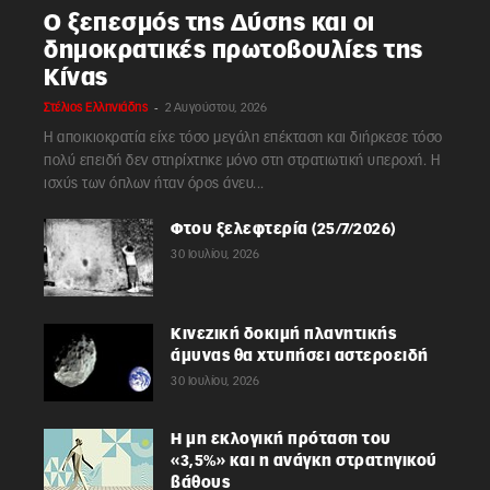
Ο ξεπεσμός της Δύσης και οι
δημοκρατικές πρωτοβουλίες της
Κίνας
-
Στέλιος Ελληνιάδης
2 Αυγούστου, 2026
Η αποικιοκρατία είχε τόσο μεγάλη επέκταση και διήρκεσε τόσο
πολύ επειδή δεν στηρίχτηκε μόνο στη στρατιωτική υπεροχή. Η
ισχύς των όπλων ήταν όρος άνευ...
Φτου ξελεφτερία (25/7/2026)
30 Ιουλίου, 2026
Κινεζική δοκιμή πλανητικής
άμυνας θα χτυπήσει αστεροειδή
30 Ιουλίου, 2026
Η μη εκλογική πρόταση του
«3,5%» και η ανάγκη στρατηγικού
βάθους