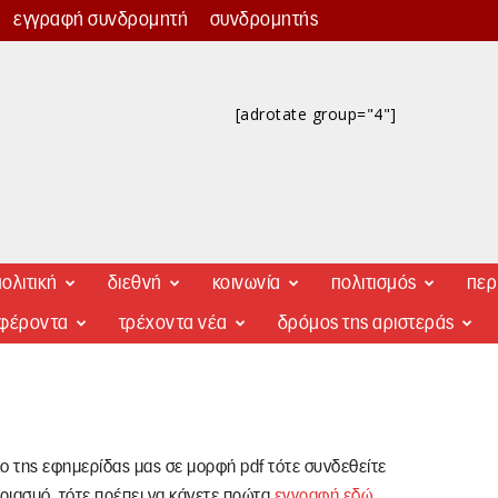
εγγραφή συνδρομητή
συνδρομητής
[adrotate group="4"]
ολιτική
διεθνή
κοινωνία
πολιτισμός
περ
αφέροντα
τρέχοντα νέα
δρόμος της αριστεράς
λο της εφημερίδας μας σε μορφή pdf τότε συνδεθείτε
ριασμό, τότε πρέπει να κάνετε πρώτα
εγγραφή εδώ
.