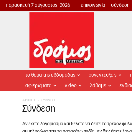
παρασκευή 7 αύγουστος, 2026
επικοινωνία
σύνδεση
Δρόμος
της
Αριστεράς
το θέμα της εβδομάδας
συνεντεύξεις
π
αφιερώματα
video
λάβαμε
ενδι
ΑΡΧΙΚΉ
ΣΎΝΔΕΣΗ
Σύνδεση
Αν έχετε λογαριασμό και θέλετε να δείτε το τρέχον φύλ
συμπληρώνοντας τα παρακάτω πεδία. Αν δεν έχετε λογα