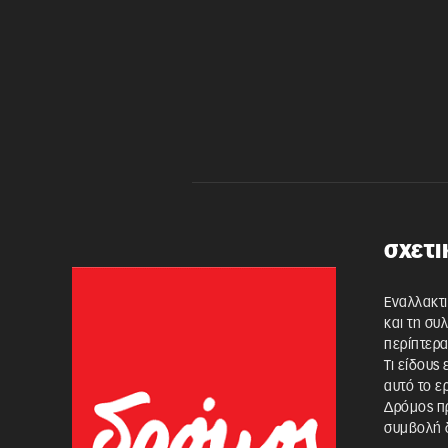
σχετι
Εναλλακτι
και τη συ
περίπτερα
Τι είδους
αυτό το ε
Δρόμος πρ
συμβολή δ