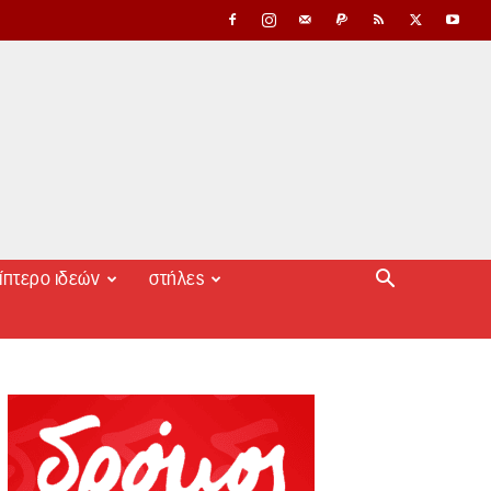
ίπτερο ιδεών
στήλες