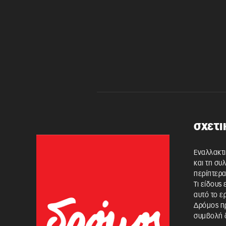
σχετι
Εναλλακτι
και τη συ
περίπτερα
Τι είδους
αυτό το ε
Δρόμος πρ
συμβολή δ