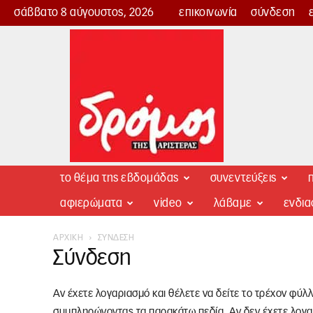
σάββατο 8 αύγουστος, 2026
επικοινωνία
σύνδεση
Δρόμος
της
Αριστεράς
το θέμα της εβδομάδας
συνεντεύξεις
π
αφιερώματα
video
λάβαμε
ενδι
ΑΡΧΙΚΉ
ΣΎΝΔΕΣΗ
Σύνδεση
Αν έχετε λογαριασμό και θέλετε να δείτε το τρέχον φύλ
συμπληρώνοντας τα παρακάτω πεδία. Αν δεν έχετε λογα