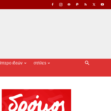
ίπτερο ιδεών
στήλες