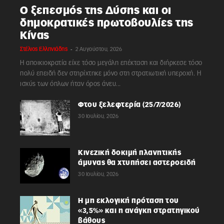
Ο ξεπεσμός της Δύσης και οι
δημοκρατικές πρωτοβουλίες της
Κίνας
-
Στέλιος Ελληνιάδης
2 Αυγούστου, 2026
Η αποικιοκρατία είχε τόσο μεγάλη επέκταση και διήρκεσε τόσο
πολύ επειδή δεν στηρίχτηκε μόνο στη στρατιωτική υπεροχή. Η
ισχύς των όπλων ήταν όρος άνευ...
Φτου ξελεφτερία (25/7/2026)
30 Ιουλίου, 2026
Κινεζική δοκιμή πλανητικής
άμυνας θα χτυπήσει αστεροειδή
30 Ιουλίου, 2026
Η μη εκλογική πρόταση του
«3,5%» και η ανάγκη στρατηγικού
βάθους