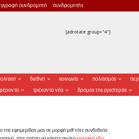
εγγραφή συνδρομητή
συνδρομητής
[adrotate group="4"]
ολιτική
διεθνή
κοινωνία
πολιτισμός
περ
αφέροντα
τρέχοντα νέα
δρόμος της αριστεράς
λο της εφημερίδας μας σε μορφή pdf τότε συνδεθείτε
ριασμό, τότε πρέπει να κάνετε πρώτα
εγγραφή εδώ
.