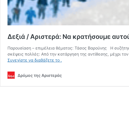
Δεξιά / Αριστερά: Να κρατήσουμε αυτο
Παρουσίαση – επιμέλεια θέματος: Τάσος Βαρούνης Η συζήτηση 
σκέψεις πολλές: Από την κατάργηση της αντίθεσης, μέχρι τον
Δεξιά
Συνεχίστε να διαβάζετε το
.
/
Αριστερά:
Δρόμος της Αριστεράς
Να
κρατήσουμε
αυτούς
τους
όρους
ή
να
τους
ξεπεράσουμε;